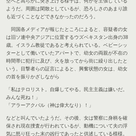
空へと高らかに突き上げる様子は、何かを主張している
ようだ。周囲は閑散としているが、恐ろしさのあまり誰
も近づくことなどできなかったのだろう。
同国各メディアが報じたところによると、容疑者の女
は旧ソ連中央アジアに位置するウズベキスタン出身の38
歳。イスラム教徒であると考えられている。ベビーシッ
ターとして働いていたアパートで、幼女の両親が不在の
時間帯に犯行に及び、火を放ってから街に繰り出したと
いう。目撃者らの証言によると、興奮状態の女は、幼女
の首を振りかざしながら
「私はテロリスト。自爆してやる。民主主義は嫌いだ。
みんな死ね！」
「アラーアクバル（神は偉大なり）！」
などと叫んでいたようだ。その後、女は警察に身柄を確
保され現在捜査が行われているが、動機について夫の浮
気に怒り狂った末の凶行であったと供述している模様。