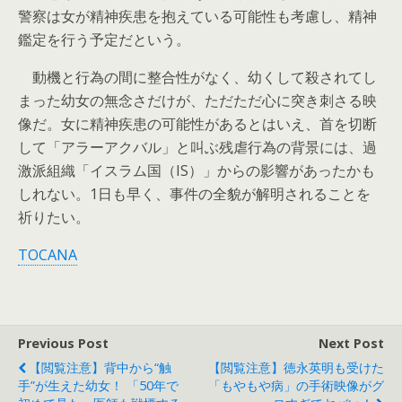
警察は女が精神疾患を抱えている可能性も考慮し、精神
鑑定を行う予定だという。
動機と行為の間に整合性がなく、幼くして殺されてし
まった幼女の無念さだけが、ただただ心に突き刺さる映
像だ。女に精神疾患の可能性があるとはいえ、首を切断
して「アラーアクバル」と叫ぶ残虐行為の背景には、過
激派組織「イスラム国（IS）」からの影響があったかも
しれない。1日も早く、事件の全貌が解明されることを
祈りたい。
TOCANA
Previous Post
Next Post
【閲覧注意】背中から“触
【閲覧注意】徳永英明も受けた
手”が生えた幼女！ 「50年で
「もやもや病」の手術映像がグ