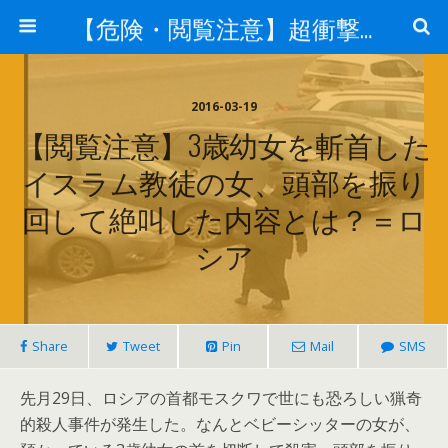
【危険・閲覧注意】超衝撃・超刺激的ニュース
2016-03-19
【閲覧注意】3歳幼女を斬首した
イスラム教徒の女、頭部を振り
回して絶叫した内容とは？＝ロ
シア
Share
Tweet
Pin
Mail
SMS
先月29日、ロシアの首都モスクワで世にも恐ろしい猟奇
的殺人事件が発生した。なんとベビーシッターの女が、