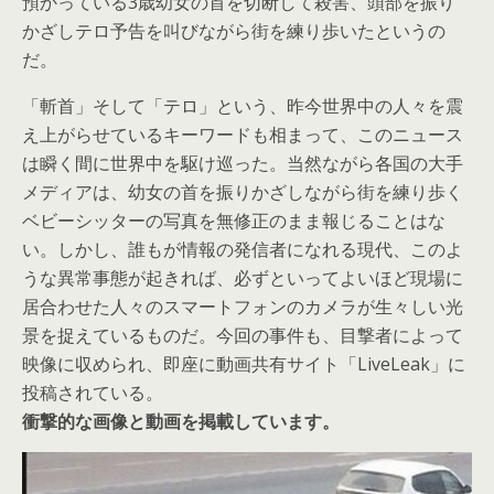
預かっている3歳幼女の首を切断して殺害、頭部を振り
かざしテロ予告を叫びながら街を練り歩いたというの
だ。
「斬首」そして「テロ」という、昨今世界中の人々を震
え上がらせているキーワードも相まって、このニュース
は瞬く間に世界中を駆け巡った。当然ながら各国の大手
メディアは、幼女の首を振りかざしながら街を練り歩く
ベビーシッターの写真を無修正のまま報じることはな
い。しかし、誰もが情報の発信者になれる現代、このよ
うな異常事態が起きれば、必ずといってよいほど現場に
居合わせた人々のスマートフォンのカメラが生々しい光
景を捉えているものだ。今回の事件も、目撃者によって
映像に収められ、即座に動画共有サイト「LiveLeak」に
投稿されている。
衝撃的な画像と動画を掲載しています。