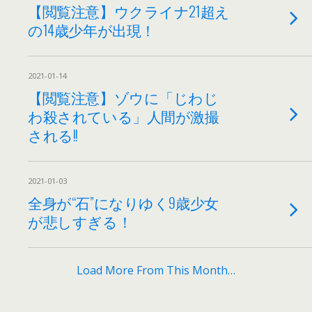
【閲覧注意】ウクライナ21超え
の14歳少年が出現！
2021-01-14
【閲覧注意】ゾウに「じわじ
わ殺されている」人間が激撮
される!!
2021-01-03
全身が“石”になりゆく9歳少女
が悲しすぎる！
Load More From This Month…