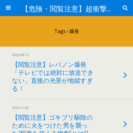
【危険・閲覧注意】超衝撃・超刺激的ニュース
Tags › 爆発
2020-08-12
【閲覧注意】レバノン爆発
「テレビでは絶対に放送でき
ない」直後の光景が地獄すぎ
る！
2019-11-05
【閲覧注意】ゴキブリ駆除の
ために火をつけた男を襲っ
た“想像を超える惨劇”とは!?