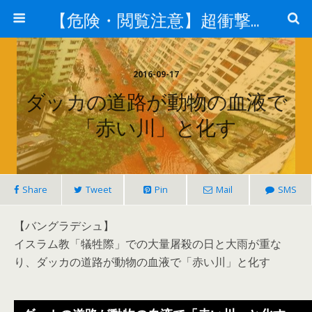
【危険・閲覧注意】超衝撃・超刺激的ニュース
2016-09-17
ダッカの道路が動物の血液で
「赤い川」と化す
Share
Tweet
Pin
Mail
SMS
【バングラデシュ】
イスラム教「犠牲際」での大量屠殺の日と大雨が重な
り、ダッカの道路が動物の血液で「赤い川」と化す