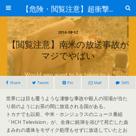
【危険・閲覧注意】超衝撃・超刺激的ニュース
2016-08-17
【閲覧注意】南米の放送事故が
マジでやばい
Share
Tweet
Pin
Mail
SMS
世界には目も覆うような凄惨な事故や殺人の現場が当た
り前のようにお茶の間に放送される国がある。
トカナでも以前、中米・ホンジュラスのニュース番組
「HCH Television」が、全身に銃弾を浴びて死亡した血
まみれの遺体をモザイク処理もせずに放送していたとお