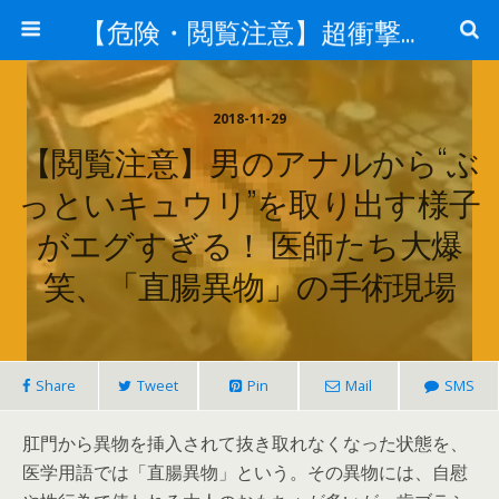
【危険・閲覧注意】超衝撃・超刺激的ニュース
2018-11-29
【閲覧注意】男のアナルから“ぶ
っといキュウリ”を取り出す様子
がエグすぎる！ 医師たち大爆
笑、「直腸異物」の手術現場
Share
Tweet
Pin
Mail
SMS
肛門から異物を挿入されて抜き取れなくなった状態を、
医学用語では「直腸異物」という。その異物には、自慰