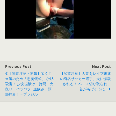
Previous Post
Next Post
【閲覧注意・速報】宝くじ
【閲覧注意】人妻をレイプ未遂
当選のため「悪魔儀式」で4人
の有名サッカー選手、夫に惨殺
殺害！ 少女塩漬け・拷問・火
される！ ペニス切り取られ、
炙り・バラバラ…血飲み、頭
首がもげそうに…
部拝み！＝ブラジル